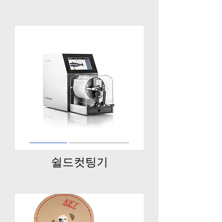
쉴드컷팅기